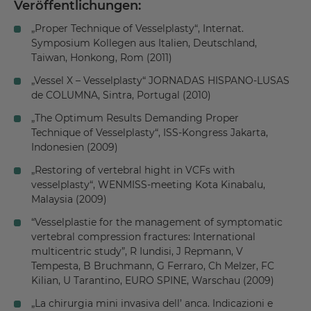
Veröffentlichungen:
„Proper Technique of Vesselplasty“, Internat.
Symposium Kollegen aus Italien, Deutschland,
Taiwan, Honkong, Rom (2011)
„Vessel X – Vesselplasty“ JORNADAS HISPANO-LUSAS
de COLUMNA, Sintra, Portugal (2010)
„The Optimum Results Demanding Proper
Technique of Vesselplasty“, ISS-Kongress Jakarta,
Indonesien (2009)
„Restoring of vertebral hight in VCFs with
vesselplasty“, WENMISS-meeting Kota Kinabalu,
Malaysia (2009)
“Vesselplastie for the management of symptomatic
vertebral compression fractures: International
multicentric study”, R Iundisi, J Repmann, V
Tempesta, B Bruchmann, G Ferraro, Ch Melzer, FC
Kilian, U Tarantino, EURO SPINE, Warschau (2009)
„La chirurgia mini invasiva dell’ anca. Indicazioni e