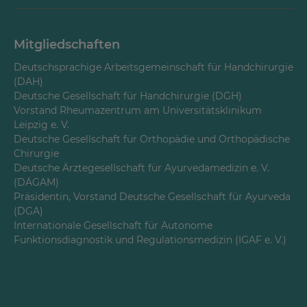
Die operative Behandlung der Rhizarthrose mittels
Resektions-Interpositions-Arthroplastik. Eine
Verlaufsbeobachtung. Inaugural-Dissertation zur
Mitgliedschaften
Erlangung des Grades eines Doktors der Medizin
(2003)
Deutschsprachige Arbeitsgemeinschaft für Handchirurgie
(DAH)
Deutsche Gesellschaft für Handchirurgie (DGH)
Vorstand Rheumazentrum am Universitätsklinikum
Leipzig e. V.
Deutsche Gesellschaft für Orthopädie und Orthopädische
Chirurgie
Deutsche Ärztegesellschaft für Ayurvedamedizin e. V.
(DÄGAM)
Präsidentin, Vorstand Deutsche Gesellschaft für Ayurveda
(DGA)
Internationale Gesellschaft für Autonome
Funktionsdiagnostik und Regulationsmedizin (IGAF e. V.)