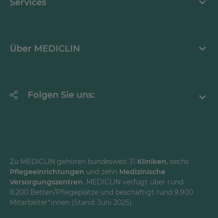
Services
Ansprechpartner
Mediathek
Über MEDICLIN
Krankheitsbilder A-Z
Erklärung zur Barrierefreiheit
Unternehmen
Folgen Sie uns:
Einrichtungen
Facebook
Instagram
Youtube
Zu MEDICLIN gehören bundesweit 31
Kliniken
, sechs
Pflegeeinrichtungen
und zehn
Medizinische
LinkedInd
Versorgungszentren
. MEDICLIN verfügt über rund
8.200 Betten/Pflegeplätze und beschäftigt rund 9.900
Mitarbeiter*innen (Stand: Juni 2025).