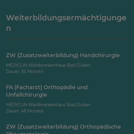
2004 - 2012
Weiterbildungsermächtigunge
Oberärztin im MEDICLIN Waldkrankenhaus Bad
Düben, Fachkrankenhaus für Orthopädie
n
Seit 2009
Ausbildungsbeauftragte Ärztin am MEDICLIN
Waldkrankenhaus Bad Düben, Fachkrankenhaus
ZW (Zusatzweiterbildung) Handchirurgie
für Orthopädie
MEDICLIN Waldkrankenhaus Bad Düben
Dauer: 36 Monate
2011 - 2014
Executive Director, Emergency Operations and
FA (Facharzt) Orthopädie und
Rehabilitation Program (EORP), World for World
Organization
Unfallchirurgie
MEDICLIN Waldkrankenhaus Bad Düben
2012 - 2013
Dauer: 48 Monate
Leitende Ärztin im MEDICLN Waldkrankenhaus
Bad Düben, Fachkrankenhaus für Orthopädie
ZW (Zusatzweiterbildung) Orthopädische