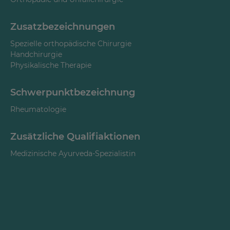
1994 - 1996
Assistenzärztin Orthopädie Reha-Zentrum Bad
Zusatzbezeichnungen
Düben
Spezielle orthopädische Chirurgie
1996 - 1997
Handchirurgie
Physikalische Therapie
Assistenzärztin in der Chirurgischen Klinik des
Kreiskrankenhaus Delitzsch-Eilenburg
Schwerpunktbezeichnung
1997 - 1998
Rheumatologie
Assistenzärztin Orthopädie Reha-Zentrum Bad
Düben
Zusätzliche Qualifiaktionen
1998 - 2004
Medizinische Ayurveda-Spezialistin
Assistenzärztin im Fachkrankenhaus für
Orthopädie Bad Düben
2004
Abschluss Promotionsverfahren zur Doktorin der
Medizin