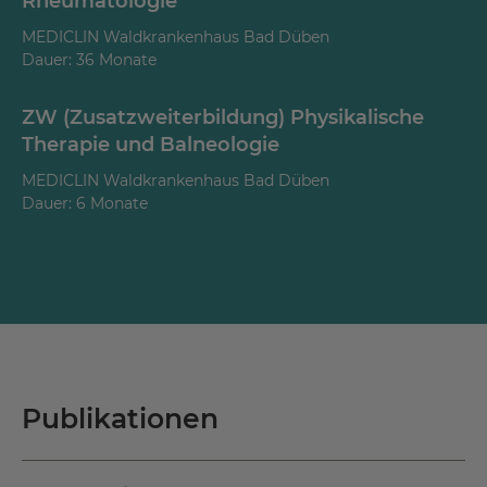
Rheumatologie
Seit 2013
Chefärztin für Orthopädie im MEDICLIN
MEDICLIN Waldkrankenhaus Bad Düben
Waldkrankenhaus Bad Düben
Dauer: 36 Monate
2015 - 2016
ZW (Zusatzweiterbildung) Physikalische
Geschäftsführende Chefärztin im MEDICLIN
Therapie und Balneologie
Waldkrankenhaus Bad Düben
MEDICLIN Waldkrankenhaus Bad Düben
Dauer: 6 Monate
Seit 04.10.2016
Ärztliche Direktorin im MEDICLIN
Waldkrankenhaus Bad Düben
Publikationen