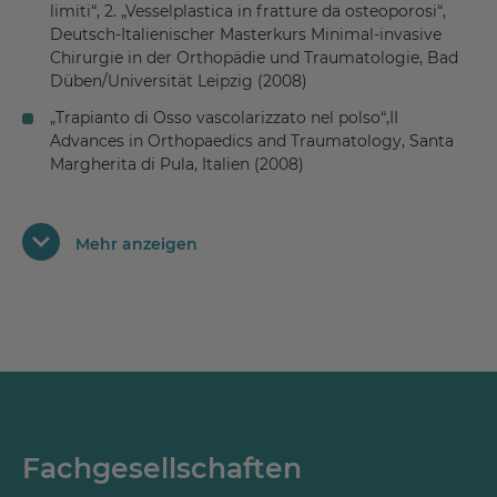
limiti“, 2. „Vesselplastica in fratture da osteoporosi“,
Deutsch-Italienischer Masterkurs Minimal-invasive
Chirurgie in der Orthopädie und Traumatologie, Bad
Düben/Universität Leipzig (2008)
„Trapianto di Osso vascolarizzato nel polso“,II
Advances in Orthopaedics and Traumatology, Santa
Margherita di Pula, Italien (2008)
Poster: „Vesselplastie – ein neues und sicheres
Verfahren zur Behandlung osteoporotischer
Mehr anzeigen
Wirbelfrakturen“, Osteologie-Kongress Hannover
(2008)
Poster: „Behandlung von
Wirbelkörperkompressionsfrakturen mittels
Vesselplastie. Eine Multicenterstudie“, Deutscher
Wirbelsäulenkongress, Ulm (2008)
„Esiti di fratture devastanti interfalagee della mano.
Quando l´utilizzo di un´Artroprotesi?”, Orthonews III
edizione Ovindoli, Aquila (2006)
Fachgesellschaften