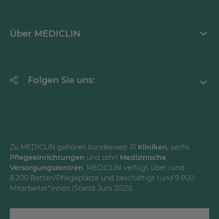
Mediathek
Über MEDICLIN
Krankheitsbilder A-Z
Erklärung zur Barrierefreiheit
Unternehmen
Folgen Sie uns:
Einrichtungen
Facebook
Instagram
Youtube
Zu MEDICLIN gehören bundesweit 31
Kliniken
, sechs
Pflegeeinrichtungen
und zehn
Medizinische
LinkedInd
Versorgungszentren
. MEDICLIN verfügt über rund
8.200 Betten/Pflegeplätze und beschäftigt rund 9.900
Mitarbeiter*innen (Stand: Juni 2025).