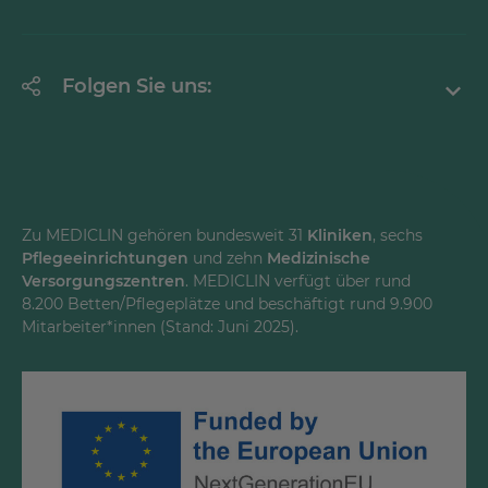
Krankheitsbilder A-Z
Erklärung zur Barrierefreiheit
Unternehmen
Folgen Sie uns:
Einrichtungen
Facebook
Instagram
Youtube
Zu MEDICLIN gehören bundesweit 31
Kliniken
, sechs
Pflegeeinrichtungen
und zehn
Medizinische
LinkedInd
Versorgungszentren
. MEDICLIN verfügt über rund
8.200 Betten/Pflegeplätze und beschäftigt rund 9.900
Mitarbeiter*innen (Stand: Juni 2025).