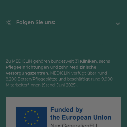
Krankheitsbilder A-Z
Erklärung zur Barrierefreiheit
Unternehmen
Folgen Sie uns:
Einrichtungen
Facebook
Instagram
Youtube
Zu MEDICLIN gehören bundesweit 31
Kliniken
, sechs
Pflegeeinrichtungen
und zehn
Medizinische
LinkedInd
Versorgungszentren
. MEDICLIN verfügt über rund
8.200 Betten/Pflegeplätze und beschäftigt rund 9.900
Mitarbeiter*innen (Stand: Juni 2025).